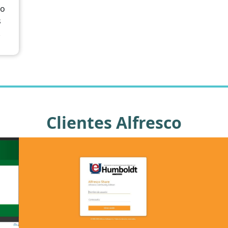
do
s
.
Clientes Alfresco