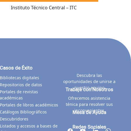
Instituto Técnico Central – ITC
Casos de Éxito
Descubra las
Bibliotecas digitales
oportunidades de unirse a
Repositorios de datos
nuestro equipo
Trabaje con Nosotros
Portales de revistas
académicas
Ofrecemos asistencia
ténica para resolver sus
Portales de libros académicos
inconvenientes
Catálogos Bibliográficos
Mesa de Ayuda
Descubridores
Listados y accesos a bases de
Redes Sociales